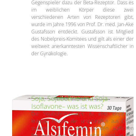
Gegenspieler dazu der Beta-Rezeptor. Dass es
im weiblichen Körper diese zwei
verschiedenen Arten von Rezeptoren gibt,
wurde im Jahre 1996 von Prof. Dr. med. Jan-Ake
Gustafsson entdeckt. Gustafsson ist Mitglied
des Nobelpreis-Komitees und gilt als einer der
weltweit anerkanntesten Wissenschaftlicher in
der Gynäkologie.
Soja, Sojabohne und Soja-
Isoflavone– was ist was?
Die Sojabohnenpflanze ist eine einjährige
krautige Pflanze, die ursprünglich aus China
stammt und vor allem in den südlichen
Regionen dieser Erde angebaut wird. In den