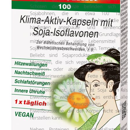
Schoten der Pflanze befinden sich die
Sojabohnen, die in etwa 100 Tagen
heranreifen. Die Sojabohne ist heute die am
häufigsten angebaute und verwendete
Hülsenfrucht weltweit. Sie ist die Grundlage für
mittlerweile sehr viele Lebensmittel wie
Sojamilch, Sojaquark, Tofu, Miso, Tempeh, etc..
Beliebt sind Sojaprodukte vor allem bei
Menschen, die sich vegetarisch oder vegan
ernähren oder aber z.B. aufgrund ihrer
Cholesterinwerte tierische Fette nur begrenzt
zu sich nehmen dürfen. Wer wenig oder gar
kein Fleisch isst, für den ist Soja auch als
Eiweißquelle wichtig. Denn es enthält alle
essentiellen Aminosäuren, also
Eiweißbausteine, die der Körper nicht selbst
herstellen kann.
Neben Proteinen, Fett und Ballaststoffen